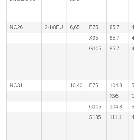
NC26
2-1/8EU
6,65
E75
85,7
44,
X95
85,7
44,
G105
85,7
44,
NC31
10.40
E75
104,8
53,
X95
104
G105
104,8
50,
S135
111.1
41.