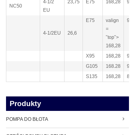
4-1/2
23,75
E75
168,28
95,
NC50
EU
E75
valign
95,
=
4-1/2EU
26,6
"top">
168,28
X95
168,28
95,
G105
168.28
95,
S135
168,28
88,
Produkty
POMPA DO BŁOTA