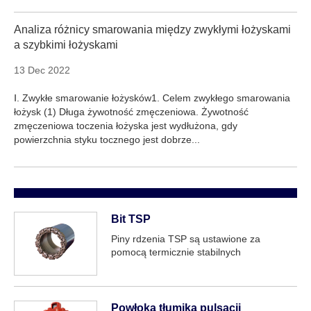
Analiza różnicy smarowania między zwykłymi łożyskami
a szybkimi łożyskami
13 Dec 2022
Ⅰ. Zwykłe smarowanie łożysków1. Celem zwykłego smarowania
łożysk (1) Długa żywotność zmęczeniowa. Żywotność
zmęczeniowa toczenia łożyska jest wydłużona, gdy
powierzchnia styku tocznego jest dobrze...
Bit TSP
Piny rdzenia TSP są ustawione za
pomocą termicznie stabilnych
przecinaków polikrystalicznych,
zamontowanych w matrycy koron
bitowych. Bit jest niezwykle twardy i
poradzi sobie z masywnymi lub
Powłoka tłumika pulsacji