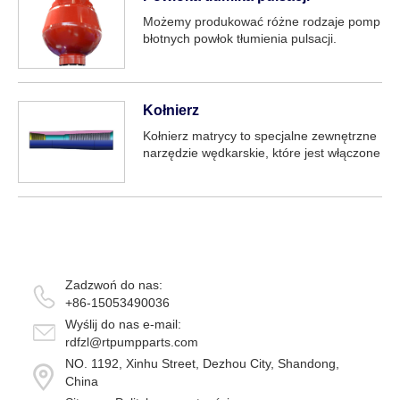
borkenowymi formacjami, od miękkiego
Możemy produkować różne rodzaje pomp
do średniego, hig...
błotnych powłok tłumienia pulsacji.
Obejmują: serię F, serię 3NB, serię PZ,
pompę błotną serii P itp.
Kołnierz
Kołnierz matrycy to specjalne zewnętrzne
narzędzie wędkarskie, które jest włączone
do zewnętrznej ściany przedmiotów
rurowych, takich jak rury olejowe i rura
wiertnicza. Może być stosowany w
cylindrycznych obiektach wędkarskich bez
wewnętrznego otworu...
Zadzwoń do nas:
+86-15053490036
Wyślij do nas e-mail:
rdfzl@rtpumpparts.com
NO. 1192, Xinhu Street, Dezhou City, Shandong,
China