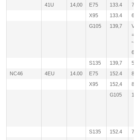
41U
14,00
E75
133.4
71,
X95
133.4
68.
G105
139,7
Val
=
"to
61,
S135
139,7
50,
NC46
4EU
14.00
E75
152.4
82,
X95
152,4
82,
G105
152
S135
152.4
76.