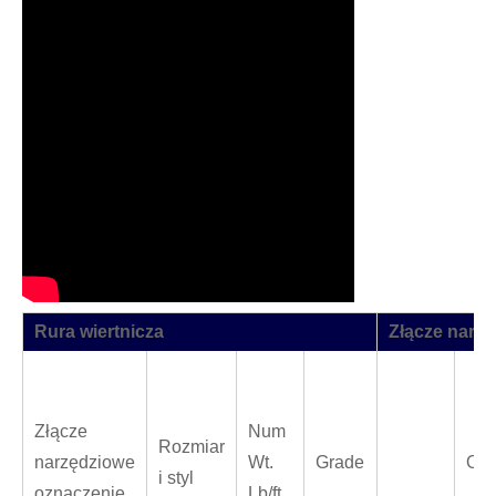
Rura wiertnicza
Złącze narz
Złącze
Num
Rozmiar
narzędziowe
Wt.
Grade
OD
i styl
oznaczenie
Lb/ft