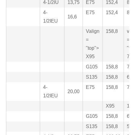
4-1/2IU
13,75
E75
152,4
85,
4-
E75
152,4
82,
16,6
1/2IEU
Valign
158,8
val
=
=
"top">
"to
X95
76,
G105
158,8
76,
S135
158,8
69,
4-
E75
158,8
76,
20,00
1/2IEU
X95
158
G105
158,8
61,
S135
158,8
57,